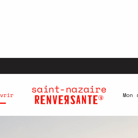
vrir
Mon 