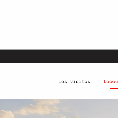
Aller
au
contenu
principal
Les visites
Décou