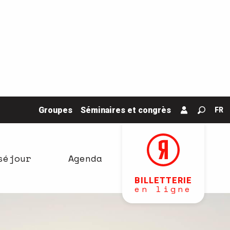
Groupes
Séminaires et congrès
FR
Recher
séjour
Agenda
BILLETTERIE
en ligne