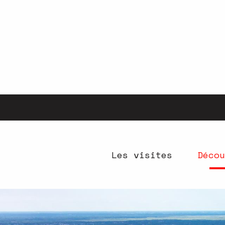
Aller
au
contenu
principal
Les visites
Décou