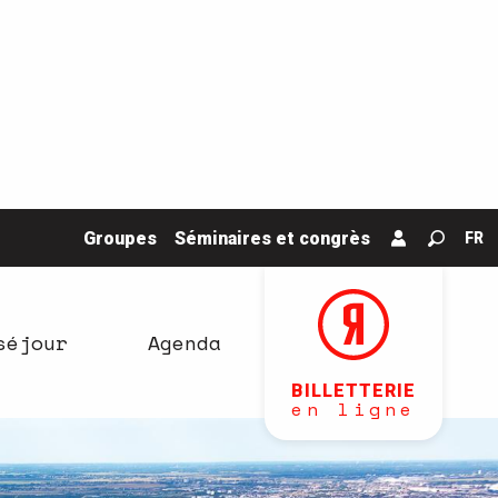
Groupes
Séminaires et congrès
FR
Recher
séjour
Agenda
BILLETTERIE
en ligne