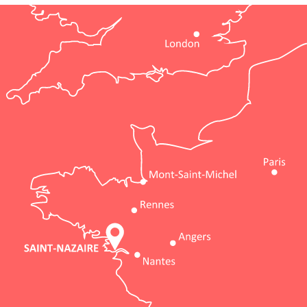
Découvrir le
le
patrimoine