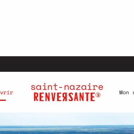
vrir
Mon 