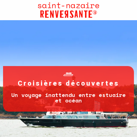
Aller
au
contenu
principal
Croisières découvertes
Un voyage inattendu entre estuaire
et océan