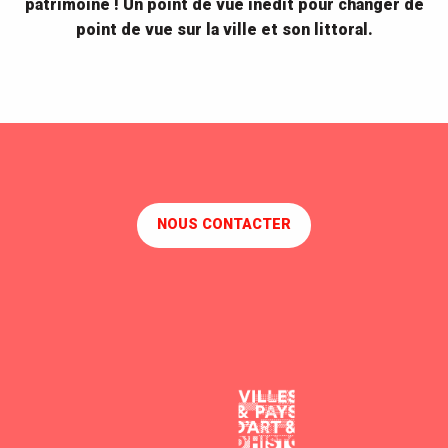
patrimoine ! Un point de vue inédit pour changer de
nocturne offrent un point de vue imprenable
point de vue sur la ville et son littoral.
sur la...
NOUS CONTACTER