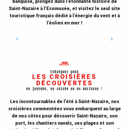
banquise, plongez dans l’étonnante histoire de
Saint-Nazaire à l’Ecomusée, et visitez le seul site
touristique français dédié à l’énergie du vent et à
l’éolien en mer !
Écomusée
Embarquez pour
LES CROISIÈRES
DÉCOUVERTES
en journée, en soirée ou en nocturne !
Les incontournables de l’été à Saint-Nazaire, nos
Les croisières découvertes
croisières commentées vous embarquent au large
Au départ de Saint-Nazaire, de mai à
de nos côtes pour découvrir Saint-Nazaire, son
septembre (selon la formule), les croisières
port, les chantiers navals, ses plages et son
découvertes commentées en journée ou en