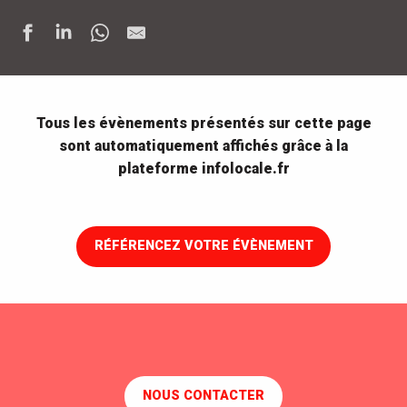
Stages de tournage
Échanges, discussions, jeux autour de la corruption
Tous les évènements présentés sur cette page
Exposition de photographies
sont automatiquement affichés grâce à la
Bar à huîtres et fruits de mer ambulant
plateforme infolocale.fr
Zoom sur Normandie, parcours ludique à Escal'Atlantic
Normandie sous l'objectif, visites-flash à Escal'Atlantic
La ville flottante, visite commentée à Escal'Atlantic
Normandie, un chantier sous tous les regards, visite à l'Éco
RÉFÉRENCEZ VOTRE ÉVÈNEMENT
Stages ludo-créatifs pour les enfants cet été !
Un bébé, un livre
Festival Cargo - Exposition Photo Rodrigo Gomez Rovira
Architecte en herbe, parcours ludique autonome
NOUS CONTACTER