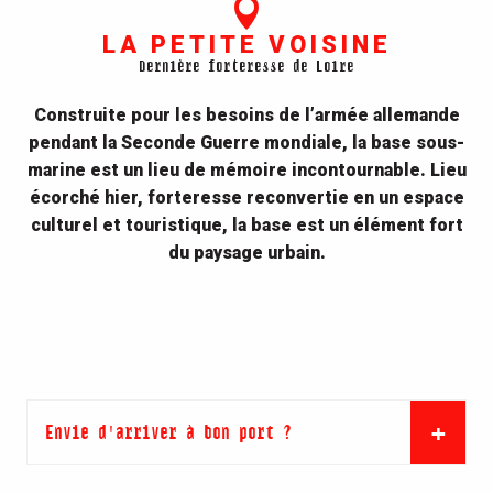
LA PETITE VOISINE
La base sous-marine de Saint-Nazaire
Dernière forteresse de Loire
La base sous-marine de Saint-Nazaire est un
monument emblématique de la ville. Témoin
Construite pour les besoins de l’armée allemande
puissant et poignant de la Seconde Guerre
pendant la Seconde Guerre mondiale, la base sous-
mondiale, lieu de mémoire incontournable,
marine est un lieu de mémoire incontournable. Lieu
elle...
écorché hier, forteresse reconvertie en un espace
culturel et touristique, la base est un élément fort
LIRE LA SUITE
du paysage urbain.
Envie d'arriver à bon port ?