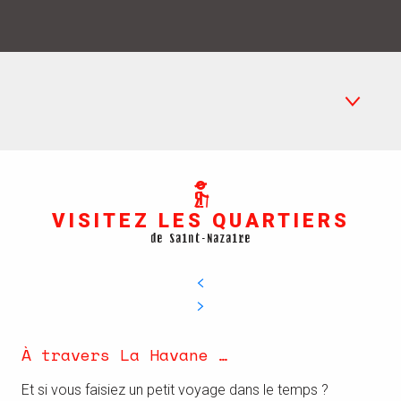
La Havane
Le Petit Maroc
VISITEZ LES QUARTIERS
de Saint-Nazaire
Base sous-marine
Méan-Penhoët
Saint-Marc-sur-Mer
À travers La Havane …
Voir la carte
Et si vous faisiez un petit voyage dans le temps ?