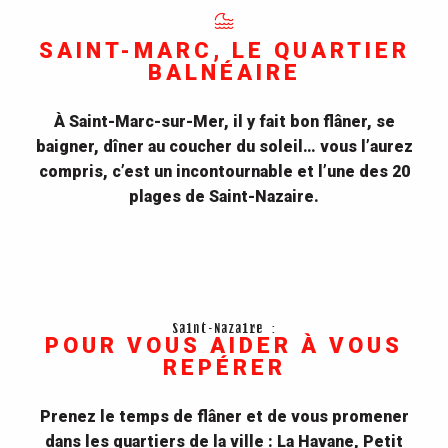
Saint-Marc-sur-Mer et la plage de
Monsieur Hulot
SAINT-MARC, LE QUARTIER
Situé à 8km à l’ouest du centre-ville de Saint-
BALNÉAIRE
Nazaire, Saint-Marc-sur-mer est le petit
quartier balnéaire de la ville. Et le moins que
À Saint-Marc-sur-Mer, il y fait bon flâner, se
l’on puisse dire,...
baigner, dîner au coucher du soleil… vous l’aurez
compris, c’est un incontournable et l’une des 20
LIRE LA SUITE
plages de Saint-Nazaire.
Saint-Nazaire :
POUR VOUS AIDER À VOUS
REPÉRER
Prenez le temps de flâner et de vous promener
dans les quartiers de la ville : La Havane, Petit