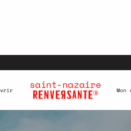
vrir
Mon 