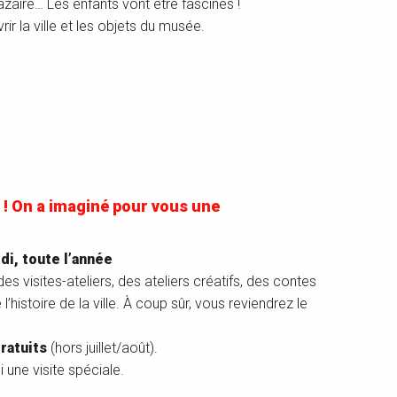
azaire… Les enfants vont être fascinés !
r la ville et les objets du musée.
 ! On a imaginé pour vous une
di, toute l’année
s visites-ateliers, des ateliers créatifs, des contes
istoire de la ville. À coup sûr, vous reviendrez le
ratuits
(hors juillet/août).
 une visite spéciale.