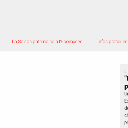
La Saison patrimoine à l'Écomusée
Infos pratiques
L
"
p
U
E
d
c
p