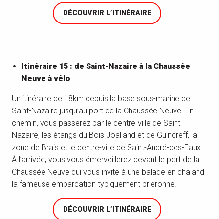
DÉCOUVRIR L’ITINÉRAIRE
Itinéraire 15 : de Saint-Nazaire à la Chaussée
Neuve à vélo
Un itinéraire de 18km depuis la base sous-marine de
Saint-Nazaire jusqu’au port de la Chaussée Neuve. En
chemin, vous passerez par le centre-ville de Saint-
Nazaire, les étangs du Bois Joalland et de Guindreff, la
zone de Brais et le centre-ville de Saint-André-des-Eaux.
À l’arrivée, vous vous émerveillerez devant le port de la
Top 5 des balades à faire à pied en
Chaussée Neuve qui vous invite à une balade en chaland,
Brière
la fameuse embarcation typiquement briéronne.
Découvrez les plaisirs de la balade à pied en
Brière, le 2ème plus grand marais de France
après la Camargue. Au cœur d’une nature
DÉCOUVRIR L’ITINÉRAIRE