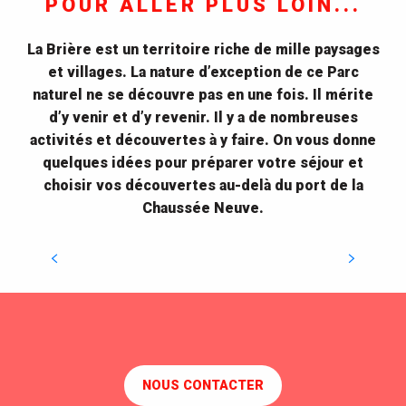
POUR ALLER PLUS LOIN...
La Brière est un territoire riche de mille paysages
et villages. La nature d’exception de ce Parc
naturel ne se découvre pas en une fois. Il mérite
Parc naturel régional de Brière
d’y venir et d’y revenir. Il y a de nombreuses
Découvrez les visites incontournables du Parc
activités et découvertes à y faire. On vous donne
naturel de Brière et laissez vous tenter par les
quelques idées pour préparer votre séjour et
nombreuses activités touristiques du 2e plus grand
choisir vos découvertes au-delà du port de la
marais de France.
Chaussée Neuve.
DÉCOUVREZ LA BRIÈRE
NOUS CONTACTER