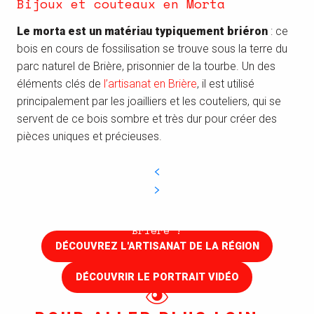
Bijoux et couteaux en Morta
Le morta est un matériau typiquement briéron
: ce
bois en cours de fossilisation se trouve sous la terre du
parc naturel de Brière, prisonnier de la tourbe. Un des
éléments clés de
l’artisanat en Brière
, il est utilisé
principalement par les joailliers et les couteliers, qui se
servent de ce bois sombre et très dur pour créer des
pièces uniques et précieuses.
Jean-Henri Pagnon et le morta
L’artisanat de Brière et de Saint-Nazaire
Le portrait vidéo d'un artisan d'art en
Brière !
DÉCOUVREZ L'ARTISANAT DE LA RÉGION
DÉCOUVRIR LE PORTRAIT VIDÉO