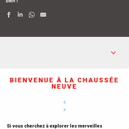
bien !
En chaland
BIENVENUE À LA CHAUSSÉE
NEUVE
Activités en famille
Balades et randos
Où manger
Artisanat de Brière
Si vous cherchez à explorer les merveilles