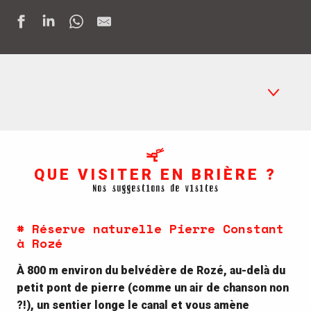
Réserve Pierre Constant
QUE VISITER EN BRIÈRE ?
Chaumière Briéronne
Nos suggestions de visites
Maison de la Mariée
# Réserve naturelle Pierre Constant
Musée de la Marine en bois du Brivet
à Rozé
Découvertes en chaland
À 800 m environ du belvédère de Rozé, au-delà du
petit pont de pierre (comme un air de chanson non
2 petits ports incontournables
?!), un sentier longe le canal et vous amène