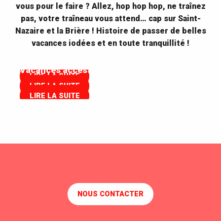
vous pour le faire ? Allez, hop hop hop, ne traînez
pas, votre traîneau vous attend… cap sur Saint-
Nazaire et la Brière ! Histoire de passer de belles
L'Office de Tourisme vous conseille
vacances iodées et en toute tranquillité !
Saint-Nazaire en hiver
Le front de mer de Saint-Nazaire
LIRE LA SUITE
Vacances accessibles
LIRE LA SUITE
LIRE LA SUITE
LIRE LA SUITE
NOUS CONTACTER