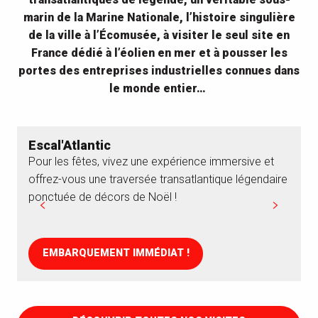
marin de la Marine Nationale, l’histoire singulière
de la ville à l’Écomusée, à visiter le seul site en
France dédié à l’éolien en mer et à pousser les
portes des entreprises industrielles connues dans
le monde entier…
Escal'Atlantic
Pour les fêtes, vivez une expérience immersive et
V
offrez-vous une traversée transatlantique légendaire
e
ponctuée de décors de Noël !
b
EMBARQUEMENT IMMÉDIAT !