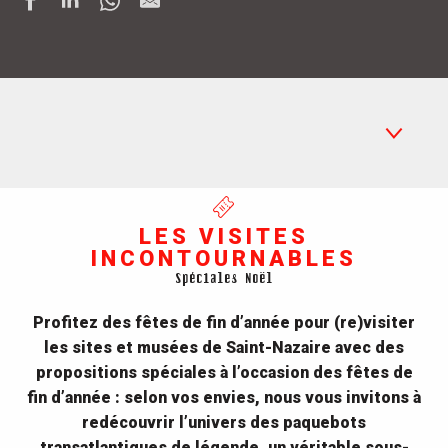
Visites incontournables
LES VISITES
INCONTOURNABLES
Fééries de Noël
Spéciales Noël
Agenda
Profitez des fêtes de fin d’année pour (re)visiter
Idées cadeaux
les sites et musées de Saint-Nazaire avec des
propositions spéciales à l’occasion des fêtes de
Informations pratiques
fin d’année : selon vos envies, nous vous invitons à
redécouvrir l’univers des paquebots
transatlantiques de légende, un véritable sous-