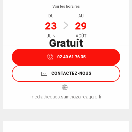
Voir les horaires
DU
AU
23
29
JUIN
AOÛT
Gratuit
02 40 61 76 35
CONTACTEZ-NOUS
mediatheques.saintnazaireagglo.fr
Description