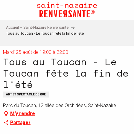
Aller
au
contenu
principal
Accueil – Saint-Nazaire Renversante
Tous au Toucan - Le Toucan fête la fin de l'été
Mardi 25 août de 19:00 à 22:00
Tous au Toucan - Le
Toucan fête la fin de
l'été
ART ET SPECTACLE DE RUE
Parc du Toucan, 12 allée des Orchidées, Saint-Nazaire
M'y rendre
Partager