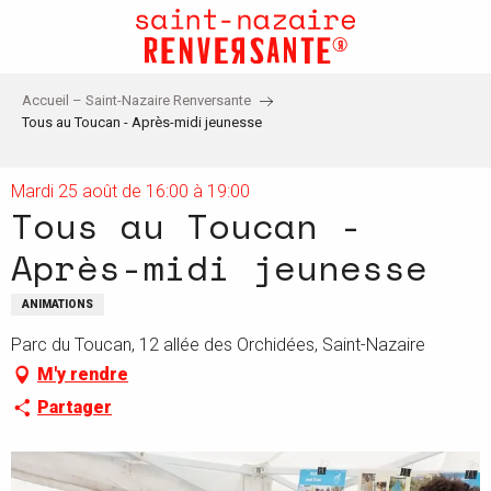
Aller
au
contenu
principal
Accueil – Saint-Nazaire Renversante
Tous au Toucan - Après-midi jeunesse
Mardi 25 août de 16:00 à 19:00
Tous au Toucan -
Après-midi jeunesse
ANIMATIONS
Parc du Toucan, 12 allée des Orchidées, Saint-Nazaire
M'y rendre
Partager