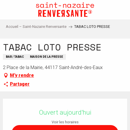
Aller
au
contenu
principal
Accueil – Saint-Nazaire Renversante
TABAC LOTO PRESSE
TABAC LOTO PRESSE
BAR / TABAC
MAISON DE LA PRESSE
2 Place de la Mairie, 44117 Saint-André-des-Eaux
M'y rendre
Partager
Ouverture et coordonnées
Ouvert aujourd'hui
Voir les horaires