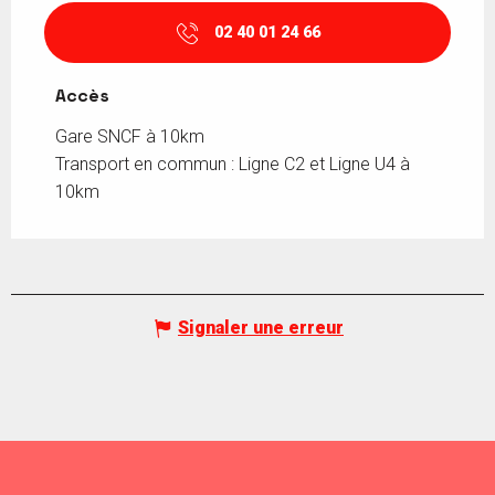
02 40 01 24 66
Accès
Accès
Gare SNCF à 10km
Transport en commun : Ligne C2 et Ligne U4 à
10km
Signaler une erreur