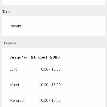
Tarifs
Payant
Horaires
Du
Jusqu'au
6 juillet 2026
21 août 2026
au
21 août 2026
Lundi
10:00 - 16:00
Mardi
10:00 - 16:00
Mercredi
10:00 - 16:00