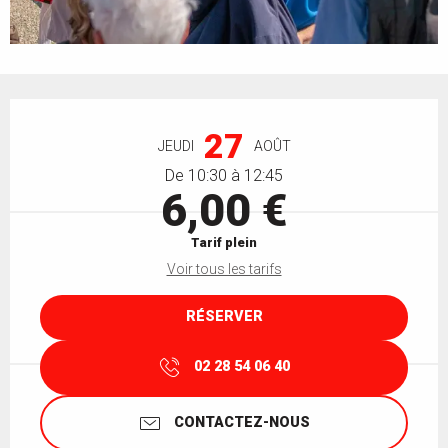
Ouverture et coordonnées
27
JEUDI
AOÛT
De 10:30 à 12:45
6,00 €
Tarif plein
Voir tous les tarifs
RÉSERVER
02 28 54 06 40
CONTACTEZ-NOUS