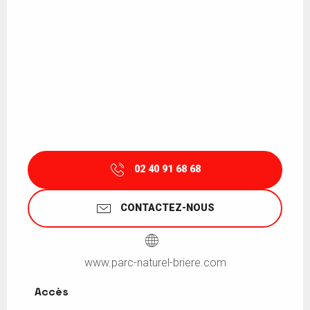
02 40 91 68 68
CONTACTEZ-NOUS
www.parc-naturel-briere.com
Accès
Accès