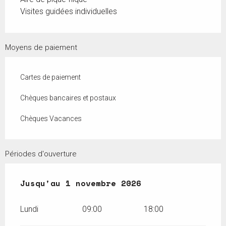
Visites guidées individuelles
Moyens de paiement
Cartes de paiement
Chèques bancaires et postaux
Chèques Vacances
Périodes d'ouverture
Du
Jusqu'au
18 avril 2026
1 novembre 2026
au
1 novembre 2026
Lundi
09:00
18:00