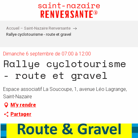
Aller
au
contenu
principal
Accueil – Saint-Nazaire Renversante
Rallye cyclotourisme - route et gravel
Dimanche 6 septembre de 07:00 à 12:00
Rallye cyclotourisme
- route et gravel
Espace associatif La Soucoupe, 1, avenue Léo Lagrange,
Saint-Nazaire
M'y rendre
Partager