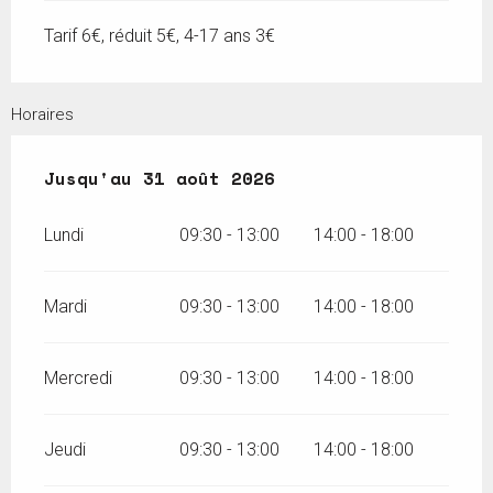
Tarif 6€, réduit 5€, 4-17 ans 3€
Horaires
Du
Jusqu'au
4 juillet 2026
31 août 2026
au
31 août 2026
Lundi
09:30 - 13:00
14:00 - 18:00
Mardi
09:30 - 13:00
14:00 - 18:00
Mercredi
09:30 - 13:00
14:00 - 18:00
Jeudi
09:30 - 13:00
14:00 - 18:00