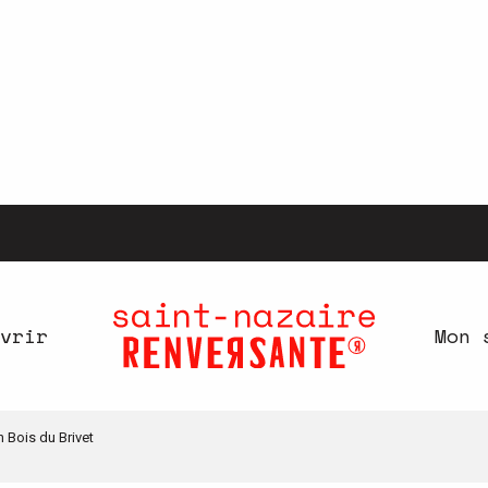
vrir
Mon 
 Bois du Brivet