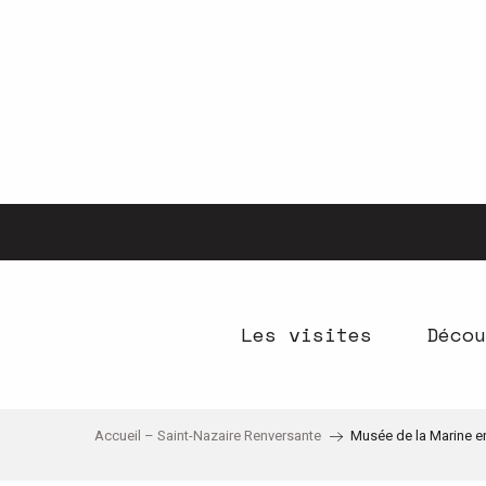
Aller
au
contenu
principal
Les visites
Décou
Accueil – Saint-Nazaire Renversante
Musée de la Marine en