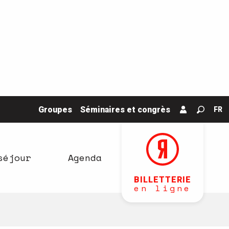
Groupes
Séminaires et congrès
FR
Recher
séjour
Agenda
BILLETTERIE
en ligne