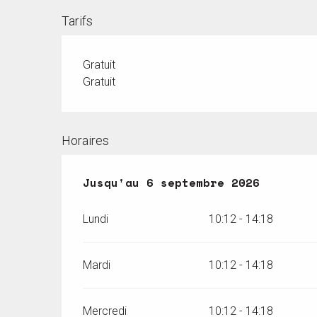
Tarifs
Gratuit
Gratuit
Horaires
Du
Jusqu'au
27 juin 2026
6 septembre 2026
au
6 septembre 20
Lundi
10:12 - 14:18
Mardi
10:12 - 14:18
Mercredi
10:12 - 14:18