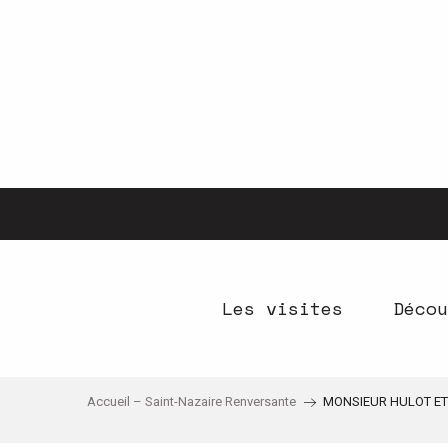
Aller
au
contenu
principal
Les visites
Décou
Accueil – Saint-Nazaire Renversante
MONSIEUR HULOT ET 