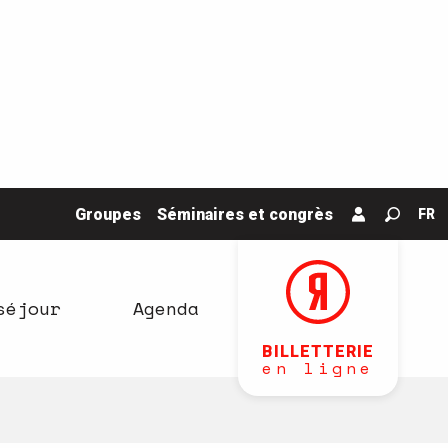
Groupes
Séminaires et congrès
FR
Recher
séjour
Agenda
BILLETTERIE
en ligne