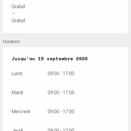
Gratuit
—
Gratuit
Horaires
Du
Jusqu'au
1 juin 2026
15 septembre 2026
au
15 septembre 2026
Lundi
09:00 - 17:00
Mardi
09:00 - 17:00
Mercredi
09:00 - 17:00
Jeudi
09:00 - 17:00