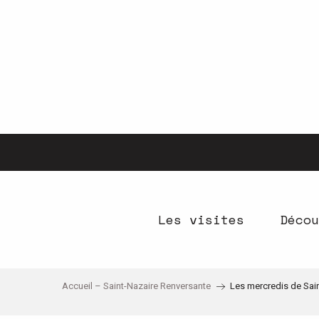
Aller
au
contenu
principal
Les visites
Décou
Accueil – Saint-Nazaire Renversante
Les mercredis de Sai