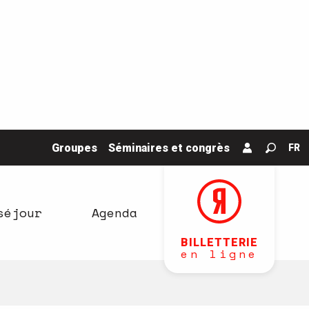
Groupes
Séminaires et congrès
FR
Recher
séjour
Agenda
BILLETTERIE
en ligne