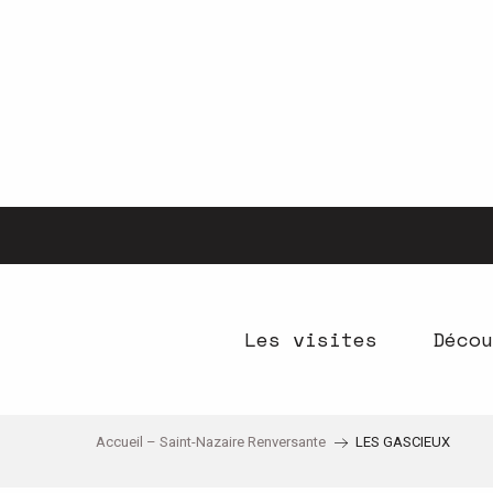
Aller
au
contenu
principal
Les visites
Décou
Accueil – Saint-Nazaire Renversante
LES GASCIEUX