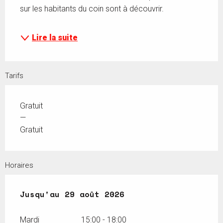
sur les habitants du coin sont à découvrir.
Lire la suite
Tarifs
Gratuit
—
Gratuit
Horaires
Du
Jusqu'au
13 juin 2026
29 août 2026
au
29 août 2026
Mardi
15:00 - 18:00