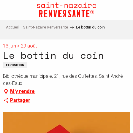
Aller
au
contenu
principal
Accueil – Saint-Nazaire Renversante
Le bottin du coin
13 juin > 29 août
Le bottin du coin
EXPOSITION
Bibliothèque municipale, 21, rue des Guifettes, Saint-André-
des-Eaux
M'y rendre
Partager