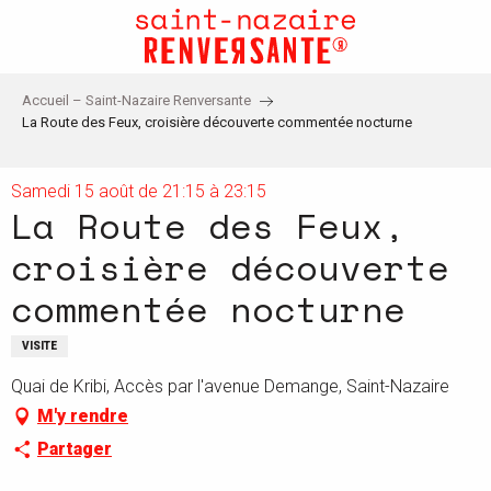
Aller
au
contenu
principal
Accueil – Saint-Nazaire Renversante
La Route des Feux, croisière découverte commentée nocturne
Samedi 15 août de 21:15 à 23:15
La Route des Feux,
croisière découverte
commentée nocturne
VISITE
Quai de Kribi, Accès par l'avenue Demange, Saint-Nazaire
M'y rendre
Partager