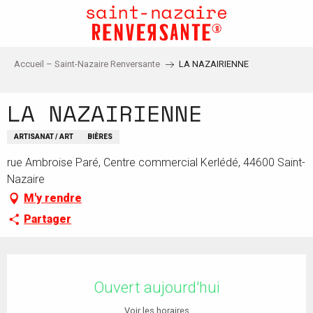
Aller
au
contenu
principal
Accueil – Saint-Nazaire Renversante
LA NAZAIRIENNE
LA NAZAIRIENNE
ARTISANAT / ART
BIÈRES
rue Ambroise Paré, Centre commercial Kerlédé, 44600 Saint-
Nazaire
M'y rendre
Partager
Ouverture et coordonnées
Ouvert aujourd'hui
Voir les horaires