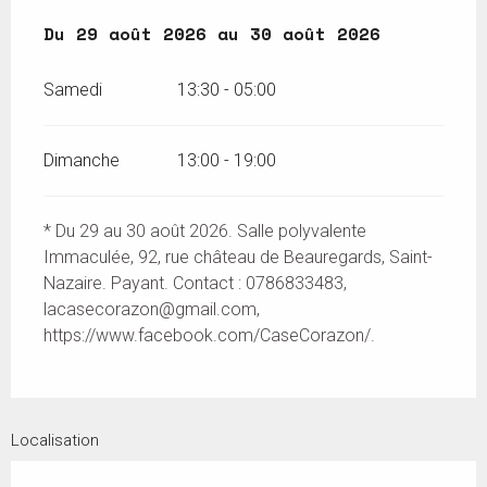
Du
Du
29 août 2026
29 août 2026
au
au
30 août 2026
30 août 2026
Samedi
13:30 - 05:00
Dimanche
13:00 - 19:00
* Du 29 au 30 août 2026. Salle polyvalente
Immaculée, 92, rue château de Beauregards, Saint-
Nazaire. Payant. Contact : 0786833483,
lacasecorazon@gmail.com
,
https://www.facebook.com/CaseCorazon/.
Localisation