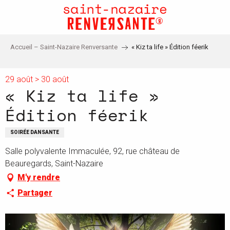
Aller
au
contenu
principal
Accueil – Saint-Nazaire Renversante
« Kiz ta life » Édition féerik
29 août > 30 août
« Kiz ta life »
Édition féerik
SOIRÉE DANSANTE
Salle polyvalente Immaculée, 92, rue château de
Beauregards, Saint-Nazaire
M'y rendre
Partager