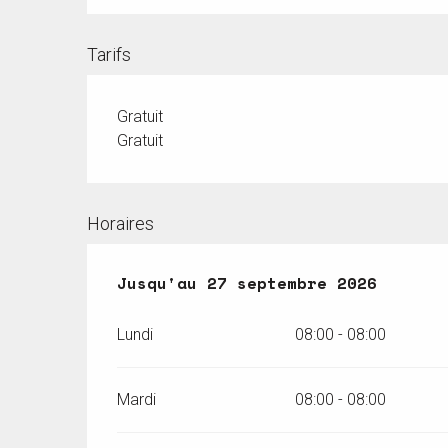
Tarifs
Gratuit
Gratuit
Horaires
Du
Jusqu'au
25 mai 2026
27 septembre 2026
au
27 septembre 20
Lundi
08:00 - 08:00
Mardi
08:00 - 08:00