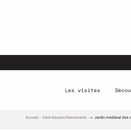
Aller
au
contenu
principal
Les visites
Décou
Accueil – Saint-Nazaire Renversante
Jardin médiéval des 