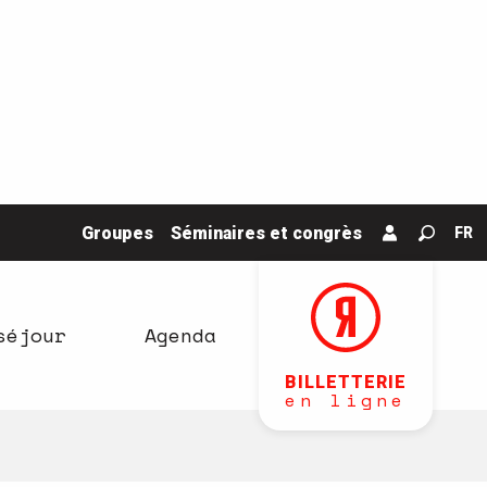
Groupes
Séminaires et congrès
FR
Recher
séjour
Agenda
BILLETTERIE
en ligne