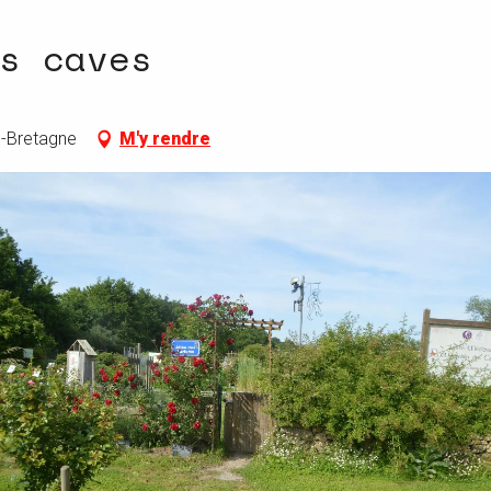
s caves
e-Bretagne
M'y rendre