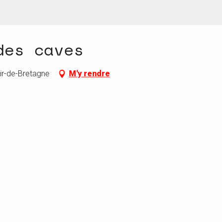
des caves
ir-de-Bretagne
M'y rendre