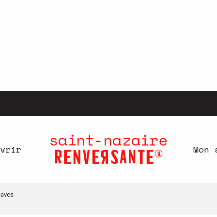
vrir
Mon 
caves