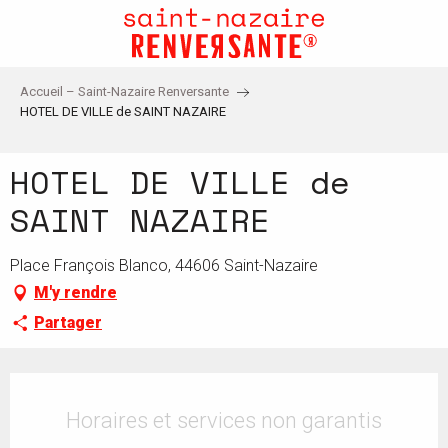
Aller
au
contenu
principal
Accueil – Saint-Nazaire Renversante
HOTEL DE VILLE de SAINT NAZAIRE
HOTEL DE VILLE de
SAINT NAZAIRE
Place François Blanco, 44606 Saint-Nazaire
M'y rendre
Partager
Ouverture et coordonnées
Horaires et services non garantis