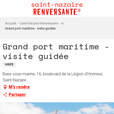
Aller
au
contenu
principal
Accueil – Saint-Nazaire Renversante
Grand port maritime - visite guidée
Grand port maritime -
visite guidée
VISITE
Base sous-marine, 16, boulevard de la Légion d'Honneur,
Saint-Nazaire
M'y rendre
Partager