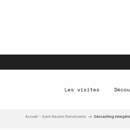
Aller
au
contenu
principal
Les visites
Décou
Accueil – Saint-Nazaire Renversante
Géocaching intergéné