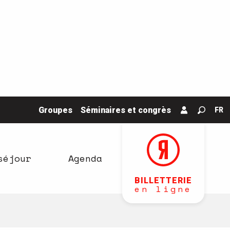
Groupes
Séminaires et congrès
FR
Recher
séjour
Agenda
BILLETTERIE
en ligne