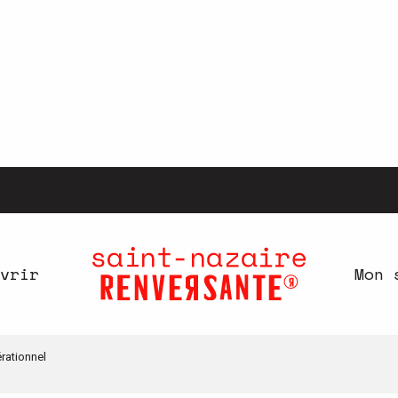
vrir
Mon 
rationnel