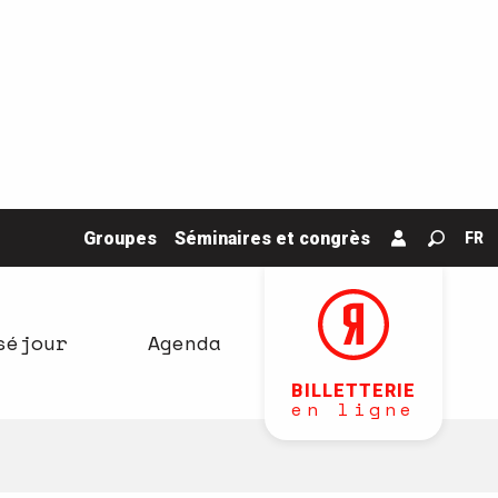
Groupes
Séminaires et congrès
FR
Recher
séjour
Agenda
BILLETTERIE
en ligne