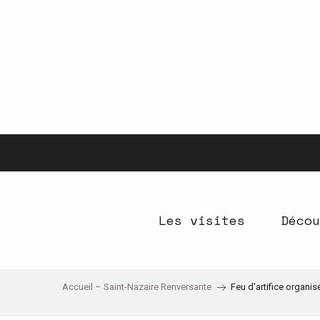
Aller
au
contenu
principal
Les visites
Décou
Accueil – Saint-Nazaire Renversante
Feu d'artifice organi