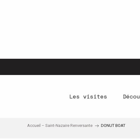
Aller
au
contenu
principal
Les visites
Décou
Accueil – Saint-Nazaire Renversante
DONUT BOAT