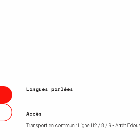
Langues parlées
Langues parlées
Accès
Accès
Transport en commun : Ligne H2 / 8 / 9 - Arrêt Edou