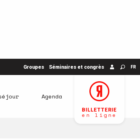
Groupes
Séminaires et congrès
FR
Recher
séjour
Agenda
BILLETTERIE
en ligne