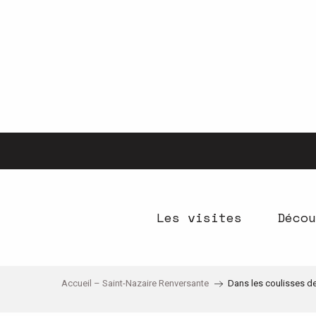
Aller
au
contenu
principal
Les visites
Décou
Accueil – Saint-Nazaire Renversante
Dans les coulisses de