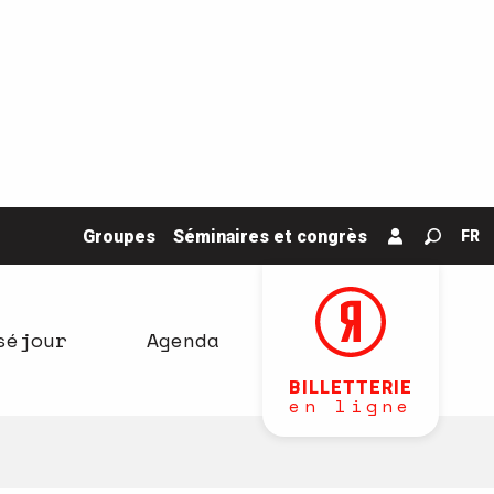
Groupes
Séminaires et congrès
FR
Recher
séjour
Agenda
BILLETTERIE
en ligne