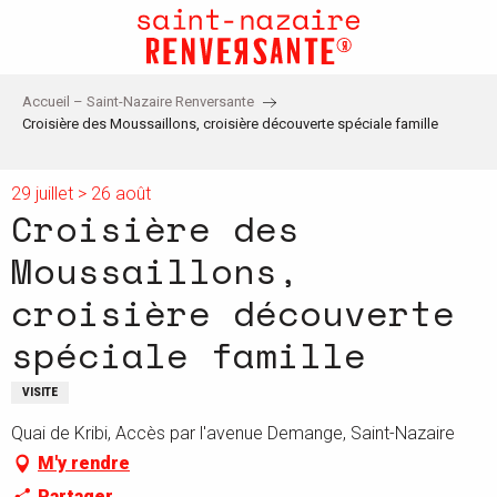
Aller
au
contenu
principal
Accueil – Saint-Nazaire Renversante
Croisière des Moussaillons, croisière découverte spéciale famille
29 juillet > 26 août
Croisière des
Moussaillons,
croisière découverte
spéciale famille
VISITE
Quai de Kribi, Accès par l'avenue Demange, Saint-Nazaire
M'y rendre
Partager