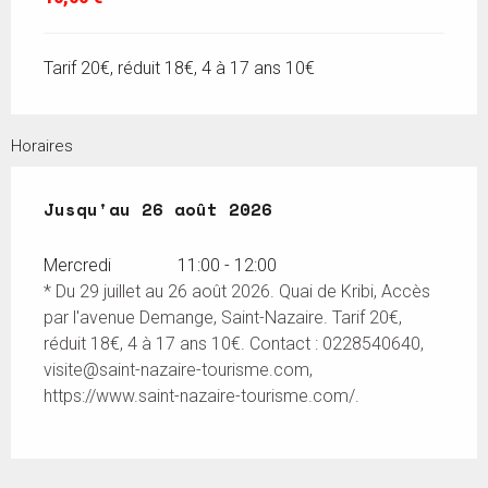
Tarif 20€, réduit 18€, 4 à 17 ans 10€
Horaires
Du
Jusqu'au
29 juillet 2026
26 août 2026
au
26 août 2026
Mercredi
11:00 - 12:00
* Du 29 juillet au 26 août 2026. Quai de Kribi, Accès
par l'avenue Demange, Saint-Nazaire. Tarif 20€,
réduit 18€, 4 à 17 ans 10€. Contact : 0228540640,
visite@saint-nazaire-tourisme.com
,
https://www.saint-nazaire-tourisme.com/.