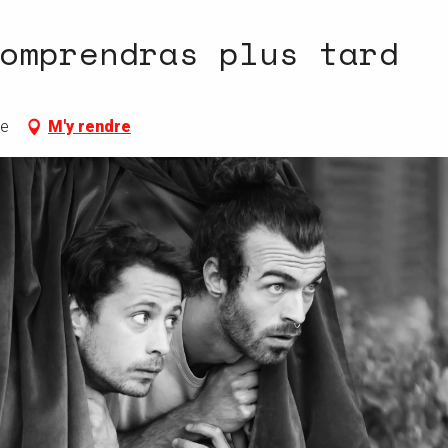
omprendras plus tard
re
M'y rendre