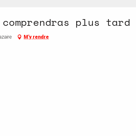
 comprendras plus tard
azaire
M'y rendre