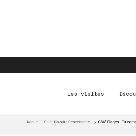
Aller
au
contenu
principal
Les visites
Décou
Accueil – Saint-Nazaire Renversante
Côté Plages - Tu com