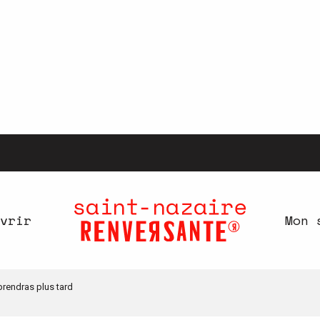
vrir
Mon 
prendras plus tard