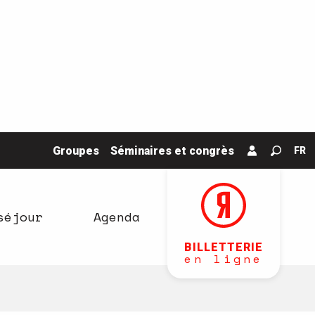
Groupes
Séminaires et congrès
FR
Recher
séjour
Agenda
BILLETTERIE
en ligne