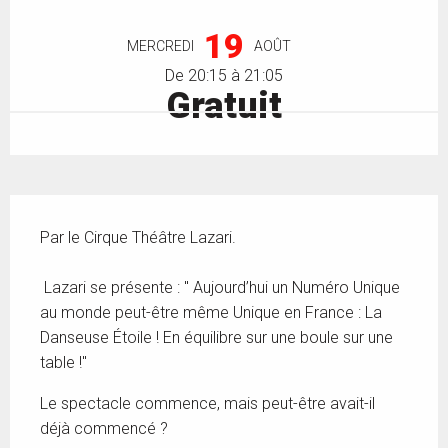
Ouverture et coordonnées
19
MERCREDI
AOÛT
De 20:15 à 21:05
Gratuit
Description
Par le Cirque Théâtre Lazari. 
 Lazari se présente : " Aujourd’hui un Numéro Unique 
au monde peut-être même Unique en France : La 
Danseuse Étoile ! En équilibre sur une boule sur une 
table !"
Le spectacle commence, mais peut-être avait-il 
déjà commencé ?