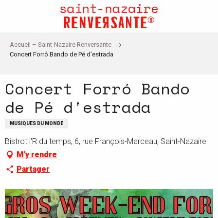
Aller
au
contenu
principal
Accueil – Saint-Nazaire Renversante
Concert Forró Bando de Pé d'estrada
Concert Forró Bando
de Pé d'estrada
MUSIQUES DU MONDE
Bistrot l'R du temps, 6, rue François-Marceau, Saint-Nazaire
M'y rendre
Partager