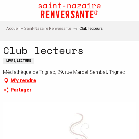
Aller
au
contenu
principal
Accueil – Saint-Nazaire Renversante
Club lecteurs
Club lecteurs
LIVRE, LECTURE
Médiathèque de Trignac, 29, rue Marcel-Sembat, Trignac
M'y rendre
Partager