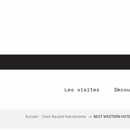
Aller
au
contenu
principal
Les visites
Décou
Accueil – Saint-Nazaire Renversante
BEST WESTERN HOTE