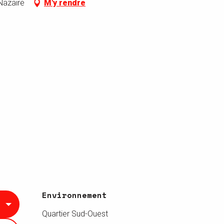
Nazaire
M'y rendre
Environnement
Environnement
Quartier Sud-Ouest