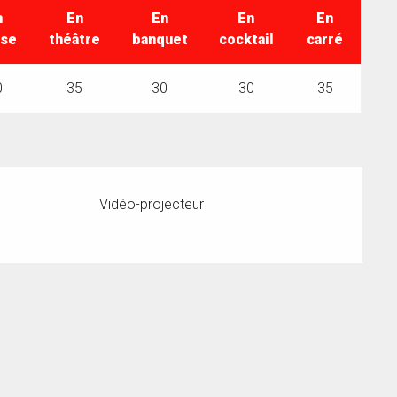
n
En
En
En
En
sse
théâtre
banquet
cocktail
carré
0
35
30
30
35
Vidéo-projecteur