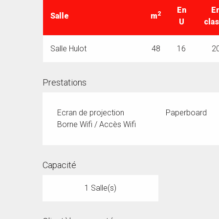
En
E
2
Salle
m
U
cla
Salle Hulot
48
16
2
Prestations
Ecran de projection
Paperboard
Borne Wifi / Accès Wifi
Capacité
1 Salle(s)