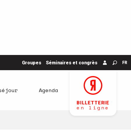
Groupes
Séminaires et congrès
FR
Recher
séjour
Agenda
BILLETTERIE
en ligne