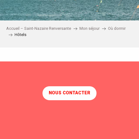
Accueil – Saint-Nazaire Renversante
Mon séjour
Où dormir
Hôtels
BRIT HOTEL SAINT-NAZAIRE CENTRE
THE ORIGINALS CITY HOTEL DE L'EUROPE
BEST WESTERN HOTEL DE LA PLAGE
HOLIDAY INN EXPRESS
NOUS CONTACTER
IBIS STYLES SAINT-NAZAIRE CENTRE GARE
IBIS BUDGET SAINT-NAZAIRE CENTRE GARE
PREMIERE CLASSE SAINT-NAZAIRE-TRIGNAC
B&B HOTEL SAINT-NAZAIRE TRIGNAC
HOTEL F1 SAINT-NAZAIRE
HOTEL ANAÏADE, THE ORIGINALS CITY SAINT-NAZAIRE