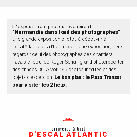
La visite
L'exposition photos événement
La Saison patrimoine à Escal'Atlantic
"Normandie dans l'œil des photographes"
Une grande exposition photos à découvrir à
Infos pratiques
Escal’Atlantic et à l’Écomusée. Une exposition, deux
Pour aller plus loin
regards : celui des photographes des chantiers
navals et celui de Roger Schall, grand photoreporter
Nos suggestions
des années 30. À voir : 86 photos inédites et des
objets d’exception.
Le bon plan : le Pass Transat’
pour visiter les 2 lieux.
Bienvenue à bord
D'ESCAL'ATLANTIC