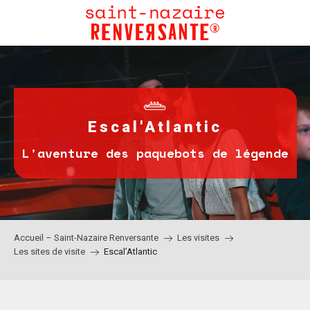
Aller
au
contenu
principal
Escal'Atlantic
L'aventure des paquebots de légende
Accueil – Saint-Nazaire Renversante
Les visites
Les sites de visite
Escal’Atlantic