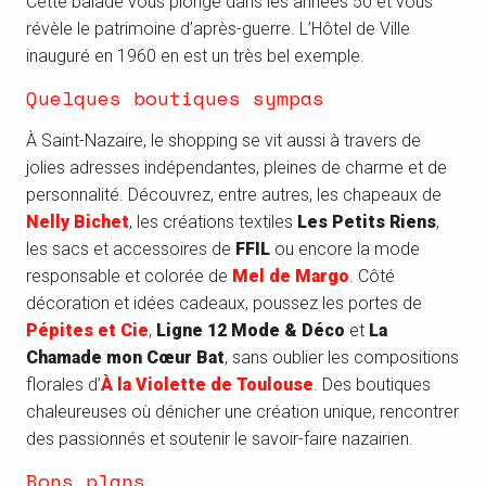
Cette balade vous plonge dans les années 50 et vous
révèle le patrimoine d’après-guerre. L’Hôtel de Ville
inauguré en 1960 en est un très bel exemple.
Quelques boutiques sympas
À Saint-Nazaire, le shopping se vit aussi à travers de
jolies adresses indépendantes, pleines de charme et de
personnalité. Découvrez, entre autres, les chapeaux de
Nelly Bichet
, les créations textiles
Les Petits Riens
,
les sacs et accessoires de
FFIL
ou encore la mode
responsable et colorée de
Mel de Margo
. Côté
décoration et idées cadeaux, poussez les portes de
Pépites et Cie
,
Ligne 12 Mode & Déco
et
La
Chamade mon Cœur Bat
, sans oublier les compositions
florales d’
À la Violette de Toulouse
. Des boutiques
chaleureuses où dénicher une création unique, rencontrer
des passionnés et soutenir le savoir-faire nazairien.
Bons plans