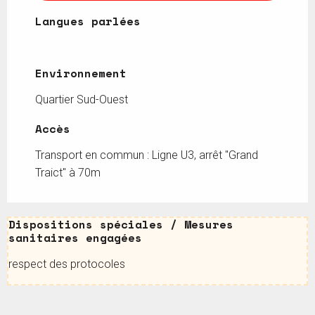
Langues parlées
Langues parlées
Environnement
Environnement
Quartier Sud-Ouest
Accès
Accès
Transport en commun : Ligne U3, arrêt "Grand
Traict" à 70m
Dispositions spéciales / Mesures sanitaires
Dispositions spéciales / Mesures
sanitaires engagées
respect des protocoles