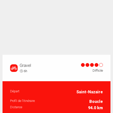
Gravel
Difficile
6h
Informations pratiques
Départ
Saint-Nazaire
Profil de l’itinéraire
Boucle
Distance
94.0 km