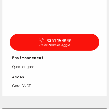
02 51 16 48 48
Saint-Nazaire Agglo
Environnement
Environnement
Quartier gare
Accès
Accès
Gare SNCF