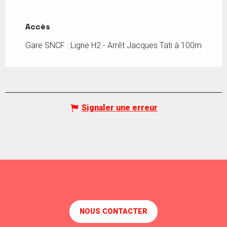
Accès
Accès
Gare SNCF : Ligne H2 - Arrêt Jacques Tati à 100m
Signaler une erreur
NOUS CONTACTER