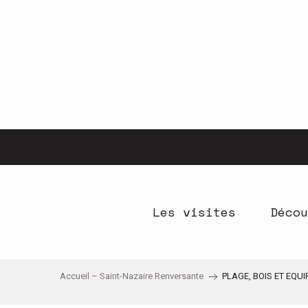
Aller
au
contenu
principal
Les visites
Décou
Accueil – Saint-Nazaire Renversante
PLAGE, BOIS ET EQU