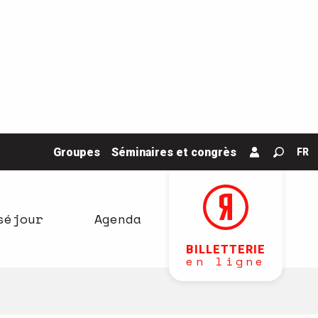
Groupes
Séminaires et congrès
FR
Recher
séjour
Agenda
BILLETTERIE
en ligne