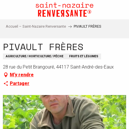
Aller
au
contenu
principal
Accueil – Saint-Nazaire Renversante
PIVAULT FRÈRES
PIVAULT FRÈRES
AGRICULTURE / HORTICULTURE / PÊCHE
FRUITS ET LÉGUMES
28 rue du Petit Brangouré, 44117 Saint-André-des-Eaux
M'y rendre
Partager